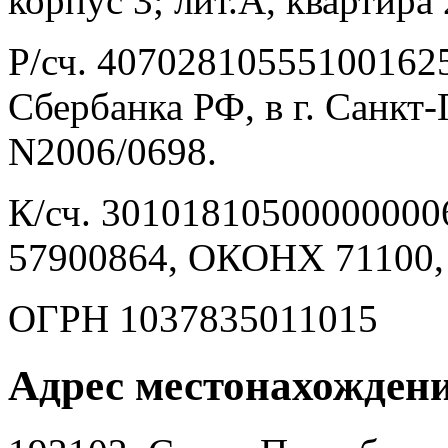
корпус 3; лит.А, квартира
Р/сч. 407028105551001625
Сбербанка РФ, в г. Санкт
N2006/0698.
К/сч. 3010181050000000
57900864, ОКОНХ 71100,
ОГРН 1037835011015
Адрес местонахождени