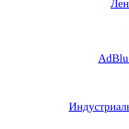
Лен
AdBlu
Индустриал