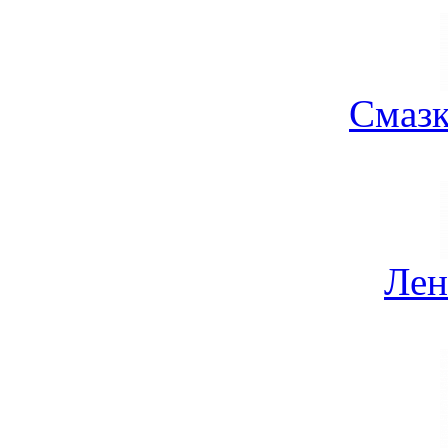
Смазк
Лен