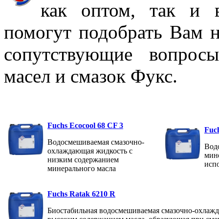
как оптом, так и 
помогут подобрать Вам 
сопутствующие вопрос
масел и смазок Фукс.
Fuchs Ecocool 68 CF 3
Fuch
Водосмешиваемая смазочно-
Вод
охлаждающая жидкость с
мин
низким содержанием
испо
минерального масла
Fuchs Ratak 6210 R
Биостабильная водосмешиваемая смазочно-охлажд