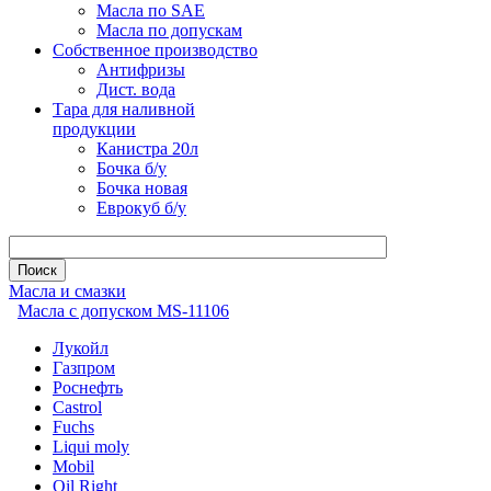
Масла по SAE
Масла по допускам
Собственное производство
Антифризы
Дист. вода
Тара для наливной
продукции
Канистра 20л
Бочка б/у
Бочка новая
Еврокуб б/у
Масла и смазки
Масла с допуском MS-11106
Лукойл
Газпром
Роснефть
Castrol
Fuchs
Liqui moly
Mobil
Oil Right