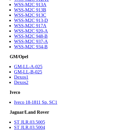
WSS-M2C 913A
WSS-M2C 913B
WSS-M2C 913C
WSS-M2C 913-D
WSS-M2C 917A
WSS-M2C 920-A
WSS-M2C 948-B
WSS-M2C 937-A
WSS-M2C 934-B
GM/Opel
GM-LL-A-025
GM-LL-B-025
Dexos1
Dexos2
Iveco
Iveco 18-1811 Sp. SC1
Jaguar/Land Rover
ST JLR.03.5005
ST JLR.03.5004