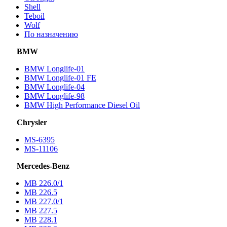
Shell
Teboil
Wolf
По назначению
BMW
BMW Longlife-01
BMW Longlife-01 FE
BMW Longlife-04
BMW Longlife-98
BMW High Performance Diesel Oil
Chrysler
MS-6395
MS-11106
Mercedes-Benz
МВ 226.0/1
МВ 226.5
МВ 227.0/1
МВ 227.5
MB 228.1