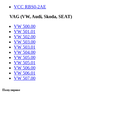
VCC RBS0-2AE
VAG (VW, Audi, Skoda, SEAT)
VW 500.00
VW 501.01
VW 502.00
VW 503.00
VW 503.01
VW 504.00
VW 505.00
VW 505.01
VW 506.00
VW 506.01
VW 507.00
Популярное