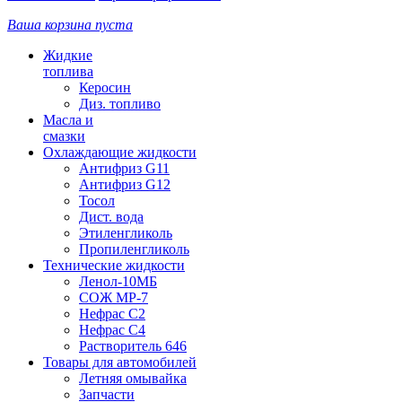
Ваша корзина пуста
Жидкие
топлива
Керосин
Диз. топливо
Масла и
смазки
Охлаждающие жидкости
Антифриз G11
Антифриз G12
Тосол
Дист. вода
Этиленгликоль
Пропиленгликоль
Технические жидкости
Ленол-10МБ
СОЖ МР-7
Нефрас С2
Нефрас С4
Растворитель 646
Товары для автомобилей
Летняя омывайка
Запчасти