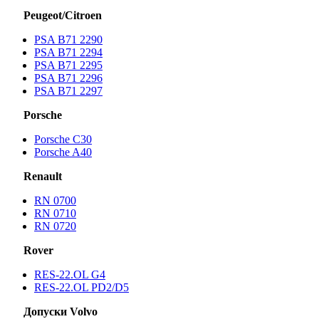
Peugeot/Citroen
PSA B71 2290
PSA B71 2294
PSA B71 2295
PSA B71 2296
PSA B71 2297
Porsche
Porsche С30
Porsche A40
Renault
RN 0700
RN 0710
RN 0720
Rover
RES-22.OL G4
RES-22.OL PD2/D5
Допуски Volvo