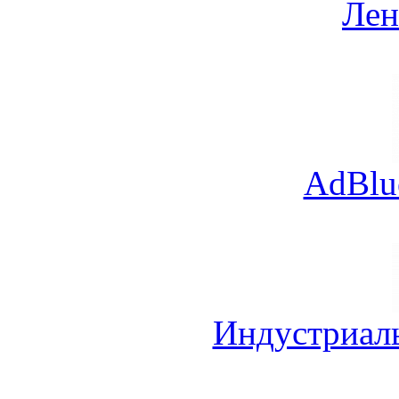
Лен
AdBlu
Индустриал