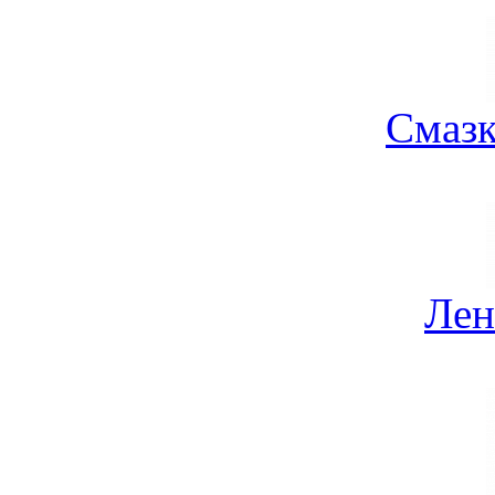
Смазк
Лен