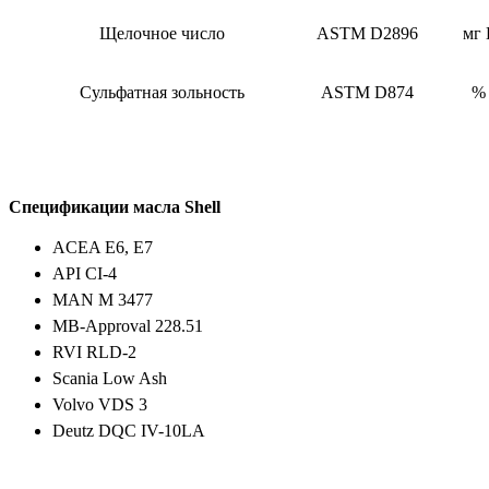
Щелочное число
ASTM D2896
мг
Сульфатная зольность
ASTM D874
% 
Спецификации масла Shell
ACEA E6, E7
API CI-4
MAN M 3477
MB-Approval 228.51
RVI RLD-2
Scania Low Ash
Volvo VDS 3
Deutz DQC IV-10LA