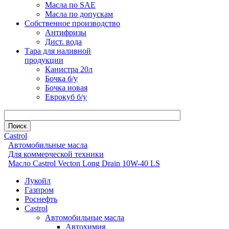
Масла по SAE
Масла по допускам
Собственное производство
Антифризы
Дист. вода
Тара для наливной
продукции
Канистра 20л
Бочка б/у
Бочка новая
Еврокуб б/у
Castrol
Автомобильные масла
Для коммерческой техники
Масло Castrol Vecton Long Drain 10W-40 LS
Лукойл
Газпром
Роснефть
Castrol
Автомобильные масла
Автохимия