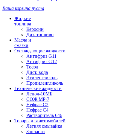
Ваша корзина пуста
Жидкие
топлива
Керосин
Диз. топливо
Масла и
смазки
Охлаждающие жидкости
Антифриз G11
Антифриз G12
Тосол
Дист. вода
Этиленгликоль
Пропиленгликоль
Технические жидкости
Ленол-10МБ
СОЖ МР-7
Нефрас С2
Нефрас С4
Растворитель 646
Товары для автомобилей
Летняя омывайка
Запчасти