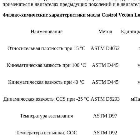
применяться в двигателях предыдущих поколений и в двигате
Физико-химические характеристики масла Castrol Vecton L
Наименование
Метод
Единицы
Относительная плотность при 15 °C
ASTM D4052
Кинематическая вязкость при 100 °C
ASTM D445
м
Кинематическая вязкость при 40 °C
ASTM D445
м
Динамическая вязкость, CCS при -25 °C
ASTM D5293
мПа
Температура застывания
ASTM D97
Температура вспышки, COC
ASTM D92