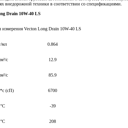
лях внедорожной техники в соответствии со спецификациями.
ong Drain 10W-40 LS
 измерения
Vecton Long Drain 10W-40 LS
г/мл
0.864
м²/с
12.9
м²/с
85.9
*с (сП)
6700
°C
-39
°C
208