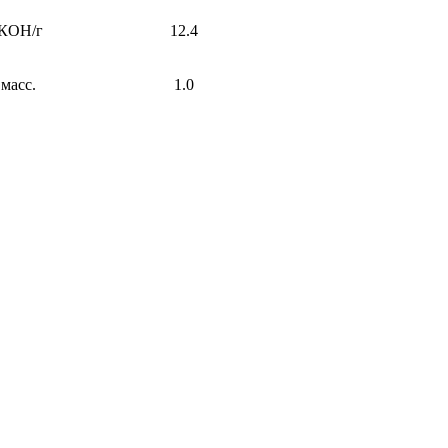
 КОН/г
12.4
масс.
1.0