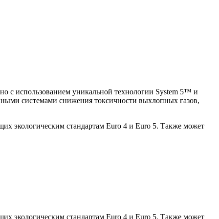
ено с использованием уникальной технологии System 5™ и
нными системами снижения токсичности выхлопных газов,
щих экологическим стандартам Euro 4 и Euro 5. Также может
щих экологическим стандартам Euro 4 и Euro 5. Также может