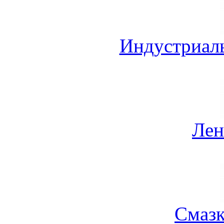
Индустриал
Лен
Смазк