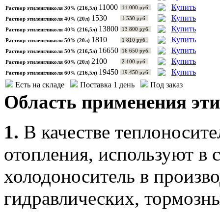
11000
Купить
11 000 руб.
Раствор этиленгликоля 30% (216,5л)
1530
Купить
1 530 руб.
Раствор этиленгликоля 40% (20л)
13800
Купить
13 800 руб.
Раствор этиленгликоля 40% (216,5л)
1810
Купить
1 810 руб.
Раствор этиленгликоля 50% (20л)
16650
Купить
16 650 руб.
Раствор этиленгликоля 50% (216,5л)
2100
Купить
2 100 руб.
Раствор этиленгликоля 60% (20л)
19450
Купить
19 450 руб.
Раствор этиленгликоля 60% (216,5л)
Есть на складе
Поставка 1 день
Под заказ
Область применения эти
1.
В качестве теплоносител
отопления, используют в 
холодоноситель в произво
гидравлических, тормозн