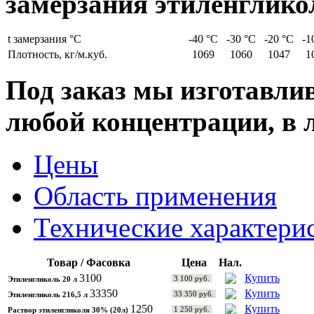
замерзания этиленглико
t замерзания °С
-40 °С
-30 °С
-20 °С
-1
Плотность, кг/м.куб.
1069
1060
1047
1
Под заказ мы изготавли
любой концентрации, в 
Цены
Область применения
Технические характери
Товар / Фасовка
Цена
Нал.
3100
Купить
3 100 руб.
Этиленгликоль 20 л
33350
Купить
33 350 руб.
Этиленгликоль 216,5 л
1250
Купить
1 250 руб.
Раствор этиленгликоля 30% (20л)