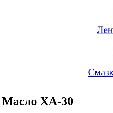
Лен
Смазк
Масло ХА-30