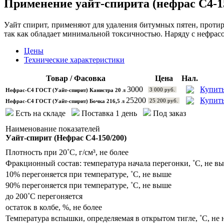
Применение уайт-спирита (нефрас С4-1
Уайт спирит, применяют для удаления битумных пятен, проти
так как обладает минимальной токсичностью. Наряду с нефрас
Цены
Технические характеристики
Товар / Фасовка
Цена
Нал.
3000
Купит
3 000 руб.
Нефрас-С4 ГОСТ (Уайт-спирит) Канистра 20 л
25200
Купит
25 200 руб.
Нефрас-С4 ГОСТ (Уайт-спирит) Бочка 216,5 л
Есть на складе
Поставка 1 день
Под заказ
Наименование показателей
Уайт-спирит (Нефрас С4-150/200)
Плотность при 20˚С, г/см³, не более
Фракционный состав: температура начала перегонки, ˚С, не в
10% перегоняется при температуре, ˚С, не выше
90% перегоняется при температуре, ˚С, не выше
до 200˚С перегоняется
остаток в колбе, %, не более
Температура вспышки, определяемая в открытом тигле, ˚С, не