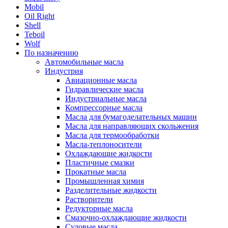
Mobil
Oil Right
Shell
Teboil
Wolf
По назначению
Автомобильные масла
Индустрия
Авиационные масла
Гидравлические масла
Индустриальные масла
Компрессорные масла
Масла для бумагоделательных машин
Масла для направляющих скольжения
Масла для термообработки
Масла-теплоносители
Охлаждающие жидкости
Пластичные смазки
Прокатные масла
Промышленная химия
Разделительные жидкости
Растворители
Редукторные масла
Смазочно-охлаждающие жидкости
Судовые масла