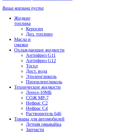
Ваша корзина пуста
Жидкие
топлива
Керосин
Диз. топливо
Масла и
смазки
Охлаждающие жидкости
Антифриз G11
Антифриз G12
Тосол
Дист. вода
Этиленгликоль
Пропиленгликоль
Технические жидкости
Ленол-10МБ
СОЖ МР-7
Нефрас С2
Нефрас С4
Растворитель 646
Товары для автомобилей
Летняя омывайка
Запчасти