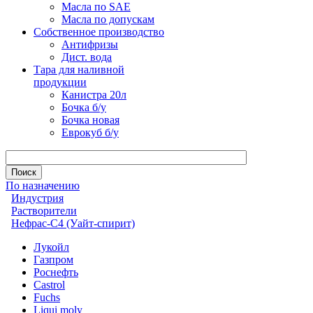
Масла по SAE
Масла по допускам
Собственное производство
Антифризы
Дист. вода
Тара для наливной
продукции
Канистра 20л
Бочка б/у
Бочка новая
Еврокуб б/у
По назначению
Индустрия
Растворители
Нефрас-С4 (Уайт-спирит)
Лукойл
Газпром
Роснефть
Castrol
Fuchs
Liqui moly