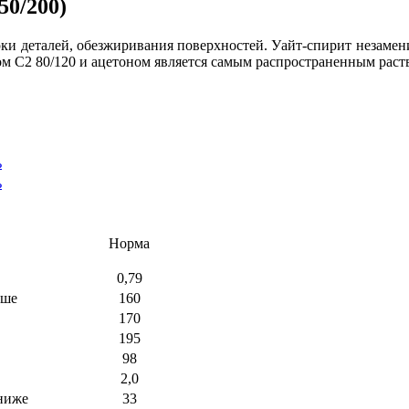
50/200)
рки деталей, обезжиривания поверхностей. Уайт-спирит незамен
ом С2 80/120 и ацетоном является самым распространенным раст
ь
ь
Норма
0,79
ыше
160
170
195
98
2,0
 ниже
33