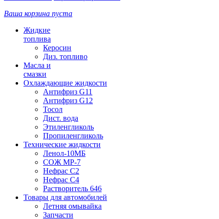
Ваша корзина пуста
Жидкие
топлива
Керосин
Диз. топливо
Масла и
смазки
Охлаждающие жидкости
Антифриз G11
Антифриз G12
Тосол
Дист. вода
Этиленгликоль
Пропиленгликоль
Технические жидкости
Ленол-10МБ
СОЖ МР-7
Нефрас С2
Нефрас С4
Растворитель 646
Товары для автомобилей
Летняя омывайка
Запчасти