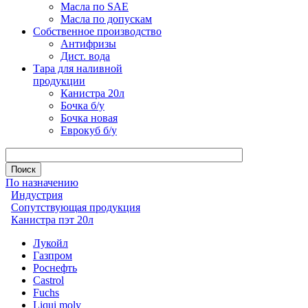
Масла по SAE
Масла по допускам
Собственное производство
Антифризы
Дист. вода
Тара для наливной
продукции
Канистра 20л
Бочка б/у
Бочка новая
Еврокуб б/у
По назначению
Индустрия
Сопутствующая продукция
Канистра пэт 20л
Лукойл
Газпром
Роснефть
Castrol
Fuchs
Liqui moly