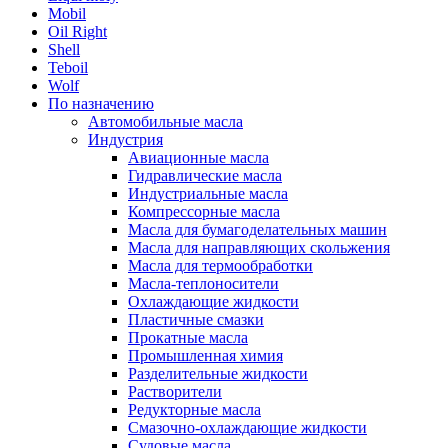
Mobil
Oil Right
Shell
Teboil
Wolf
По назначению
Автомобильные масла
Индустрия
Авиационные масла
Гидравлические масла
Индустриальные масла
Компрессорные масла
Масла для бумагоделательных машин
Масла для направляющих скольжения
Масла для термообработки
Масла-теплоносители
Охлаждающие жидкости
Пластичные смазки
Прокатные масла
Промышленная химия
Разделительные жидкости
Растворители
Редукторные масла
Смазочно-охлаждающие жидкости
Судовые масла