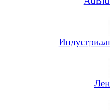
AdBlu
Индустриал
Лен