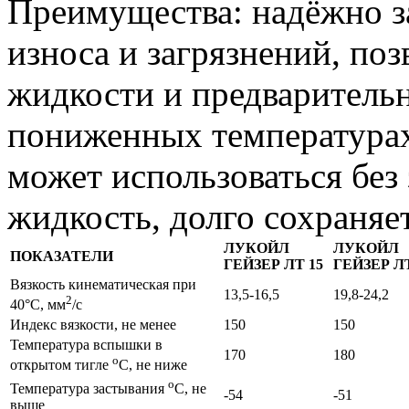
Преимущества: надёжно з
износа и загрязнений, поз
жидкости и предварительн
пониженных температурах
может использоваться без
жидкость, долго сохраняет
ЛУКОЙЛ
ЛУКОЙЛ
ПОКАЗАТЕЛИ
ГЕЙЗЕР ЛТ 15
ГЕЙЗЕР ЛТ
Вязкость кинематическая при
13,5-16,5
19,8-24,2
2
40°С, мм
/с
Индекс вязкости, не менее
150
150
Температура вспышки в
170
180
o
открытом тигле
C, не ниже
o
Температура застывания
C, не
-54
-51
выше