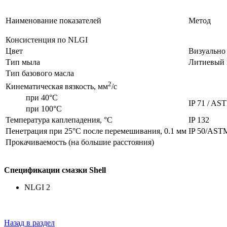
Наименование показателей
Метод
Консистенция по NLGI
Цвет
Визуально
Тип мыла
Литиевый 
Тип базового масла
2
Кинематическая вязкость, мм
/с
при 40°C
IP 71 / AS
при 100°C
Температура каплепадения, °С
IP 132
Пенетрация при 25°C после перемешивания, 0.1 мм
IP 50/AST
Прокачиваемость (на большие расстояния)
Спецификации смазки Shell
NLGI 2
Назад в раздел