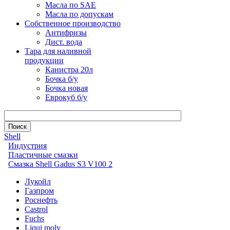
Масла по SAE
Масла по допускам
Собственное производство
Антифризы
Дист. вода
Тара для наливной
продукции
Канистра 20л
Бочка б/у
Бочка новая
Еврокуб б/у
Shell
Индустрия
Пластичные смазки
Смазка Shell Gadus S3 V100 2
Лукойл
Газпром
Роснефть
Castrol
Fuchs
Liqui moly