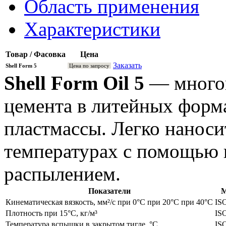
Область применения
Характеристики
Товар / Фасовка
Цена
Заказать
Shell Form 5
Цена по запросу
Shell Form Oil 5
— многоц
цемента в литейных форма
пластмассы. Легко наноси
температурах с помощью к
распылением.
Показатели
М
Кинематическая вязкость, мм²/с при 0°C при 20°C при 40°C
IS
Плотность при 15°C, кг/м³
IS
Температура вспышки в закрытом тигле, °C
IS