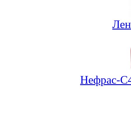
Лен
Нефрас-С4