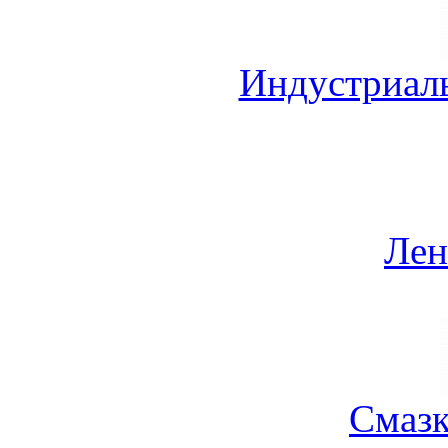
Индустриал
Лен
Смазк