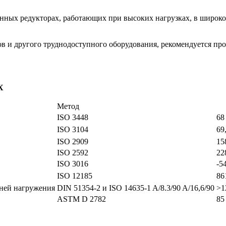
ных редукторах, работающих при высоких нагрузках, в широко
 и другого труднодоступного оборудования, рекомендуется про
X
Метод
ISO 3448
68
ISO 3104
69
ISO 2909
15
ISO 2592
22
ISO 3016
-5
ISO 12185
86
еней нагружения
DIN 51354-2 и ISO 14635-1 A/8.3/90 A/16,6/90
>1
ASTM D 2782
85