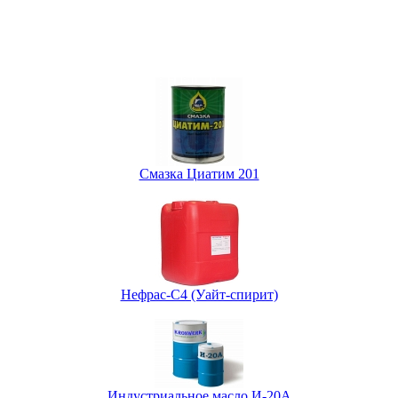
Смазка Циатим 201
Нефрас-С4 (Уайт-спирит)
Индустриальное масло И-20А