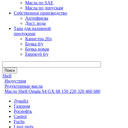
Масла по SAE
Масла по допускам
Собственное производство
Антифризы
Дист. вода
Тара для наливной
продукции
Канистра 20л
Бочка б/у
Бочка новая
Еврокуб б/у
Shell
Индустрия
Редукторные масла
Масло Shell Omala S4 GX 68 150 220 320 460 680
Лукойл
Газпром
Роснефть
Castrol
Fuchs
Liqui moly