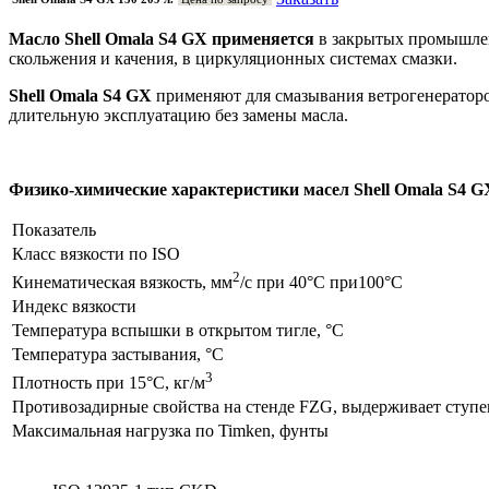
Масло Shell Omala S4 GX применяется
в закрытых промышлен
скольжения и качения, в циркуляционных системах смазки.
Shell Omala S4 GX
применяют для смазывания ветрогенераторов
длительную эксплуатацию без замены масла.
Физико-химические характеристики масел Shell Omala S4 G
Показатель
Класс вязкости по ISO
2
Кинематическая вязкость, мм
/с при 40°C при100°C
Индекс вязкости
Температура вспышки в открытом тигле, °C
Температура застывания, °C
3
Плотность при 15°C, кг/м
Противозадирные свойства на стенде FZG, выдерживает ступ
Максимальная нагрузка по Timken, фунты