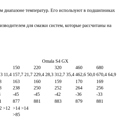
м диапазоне температур. Его используют в подшипниках
изводителем для смазки систем, которые рассчитаны на
Omala S4 GX
150
220
320
460
680
,3 11,4
157,7 21,7
229,4 28,3
312,7 35,4
462,6 50,0
670,4 64,9
8
163
160
159
170
169
8
238
250
252
264
256
4
-45
-45
-42
-36
-33
1
877
881
883
879
881
2 >12
>14 >14
>85