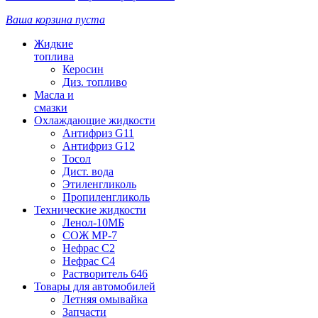
Ваша корзина пуста
Жидкие
топлива
Керосин
Диз. топливо
Масла и
смазки
Охлаждающие жидкости
Антифриз G11
Антифриз G12
Тосол
Дист. вода
Этиленгликоль
Пропиленгликоль
Технические жидкости
Ленол-10МБ
СОЖ МР-7
Нефрас С2
Нефрас С4
Растворитель 646
Товары для автомобилей
Летняя омывайка
Запчасти