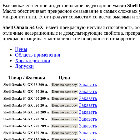
Высококачественное индустриальное редукторное
масло Shell
Масло обеспечивает прекрасное смазывание в самых сложных у
микропиттинга. Этот продукт совместим со всеми эмалями и э
Shell Omala S4 GX
имеет прекрасную несущая способность, хор
отличные деаэрационные и деэмульгирующие свойства, прекр
прекрасно защищает металлические поверхности от коррозии.
Цены
Область применения
Характеристики
Допуски
Товар / Фасовка
Цена
Заказать
Shell Omala S4 GX 68 209 л.
Цена по запросу
Заказать
Shell Omala S4 GX 460 20 л.
Цена по запросу
Заказать
Shell Omala S4 GX 460 209 л.
Цена по запросу
Заказать
Shell Omala S4 GX 320 20 л.
Цена по запросу
Заказать
Shell Omala S4 GX 320 209 л.
Цена по запросу
Заказать
Shell Omala S4 GX 220 20 л.
Цена по запросу
Заказать
Shell Omala S4 GX 220 209 л.
Цена по запросу
Заказать
Shell Omala S4 GX 150 20 л.
Цена по запросу
Заказать
Shell Omala S4 GX 150 209 л.
Цена по запросу