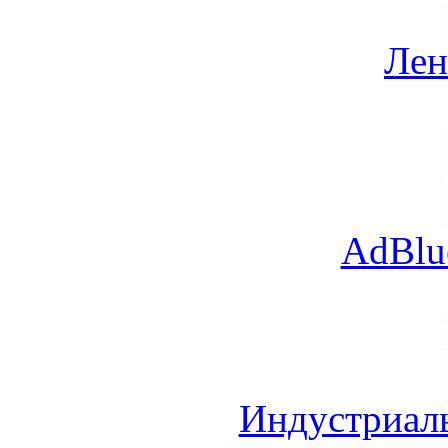
Лен
AdBlu
Индустриал