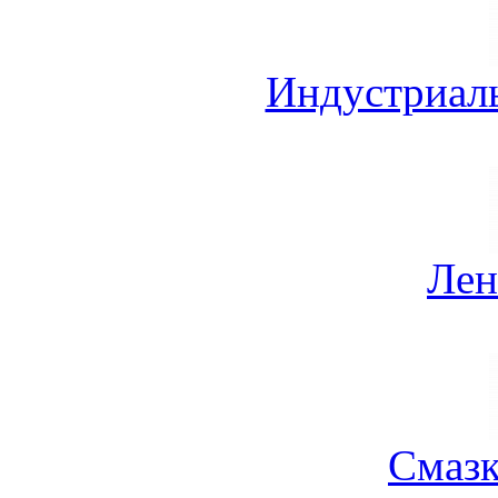
Индустриал
Лен
Смазк