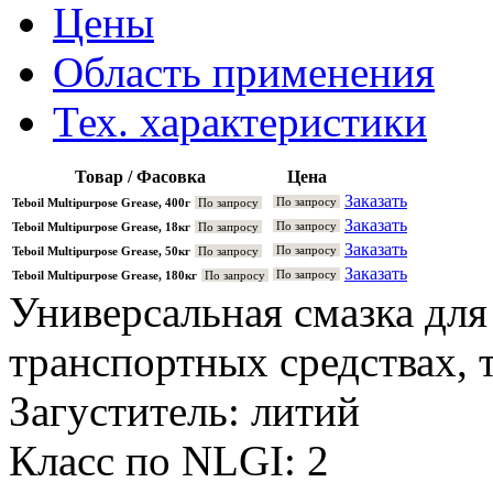
Цены
Область применения
Тех. характеристики
Товар / Фасовка
Цена
Заказать
По запросу
Teboil Multipurpose Grease, 400г
По запросу
Заказать
По запросу
Teboil Multipurpose Grease, 18кг
По запросу
Заказать
По запросу
Teboil Multipurpose Grease, 50кг
По запросу
Заказать
По запросу
Teboil Multipurpose Grease, 180кг
По запросу
Универсальная смазка для
транспортных средствах, 
Загуститель: литий
Класс по NLGI: 2