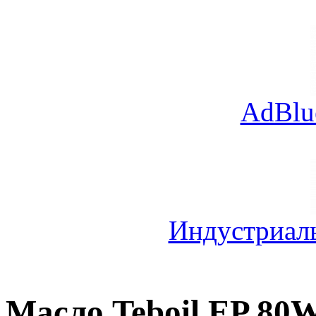
AdBlu
Индустриал
Масло Teboil EP 80