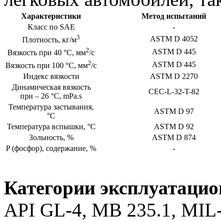
Характеристики
Метод испытаний
Класс по SAE
-
3
ASTM D 4052
Плотность, кг/м
2
ASTM D 445
Вязкость при 40 °С, мм
/с
2
ASTM D 445
Вязкость при 100 °С, мм
/с
Индекс вязкости
ASTM D 2270
Динамическая вязкость
CEC-L-32-T-82
при – 26 °С, mPa.s
Температура застывания,
ASTM D 97
°С
Температура вспышки, °С
ASTM D 92
Зольность, %
ASTM D 874
P (фосфор), содержание, %
-
Категории эксплуатацио
API GL-4, MB 235.1, MI