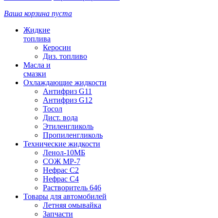
Ваша корзина пуста
Жидкие
топлива
Керосин
Диз. топливо
Масла и
смазки
Охлаждающие жидкости
Антифриз G11
Антифриз G12
Тосол
Дист. вода
Этиленгликоль
Пропиленгликоль
Технические жидкости
Ленол-10МБ
СОЖ МР-7
Нефрас С2
Нефрас С4
Растворитель 646
Товары для автомобилей
Летняя омывайка
Запчасти