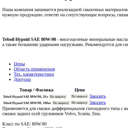
Наша компания занимается реализацией смазочных материалов 
нужную продукцию, ответят на сопутствующие вопросы, связа
Teboil Hypoid SAE 80W-90
- многоцелевые минеральные масла
а также большими ударными нагрузками. Рекомендуется для смаз
Цены
Область применения
Тех. характеристики
Допуски
Товар / Фасовка
Цена
Заказать
По запросу
Teboil Hypoid SAE 80W/90, 20л
По запросу
Заказать
По запросу
Teboil Hypoid SAE 80W/90, 180кг
По запросу
Применяется для смазки дифференциалов гипоидного типа с в
смазки задних осей грузовиков Volvo, Scania, Sisu.
Класс по SAE: 80W-90