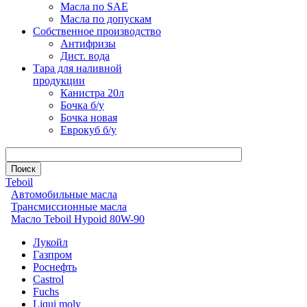
Масла по SAE
Масла по допускам
Собственное производство
Антифризы
Дист. вода
Тара для наливной
продукции
Канистра 20л
Бочка б/у
Бочка новая
Еврокуб б/у
Teboil
Автомобильные масла
Трансмиссионные масла
Масло Teboil Hypoid 80W-90
Лукойл
Газпром
Роснефть
Castrol
Fuchs
Liqui moly