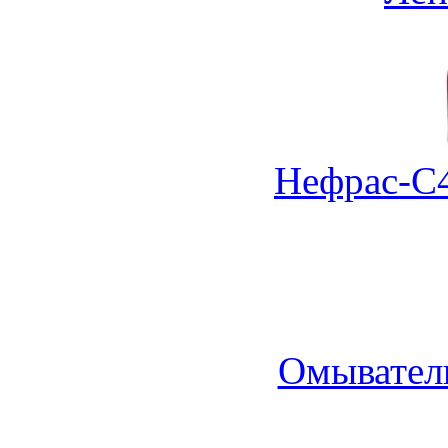
Нефрас-С4
Омыватель