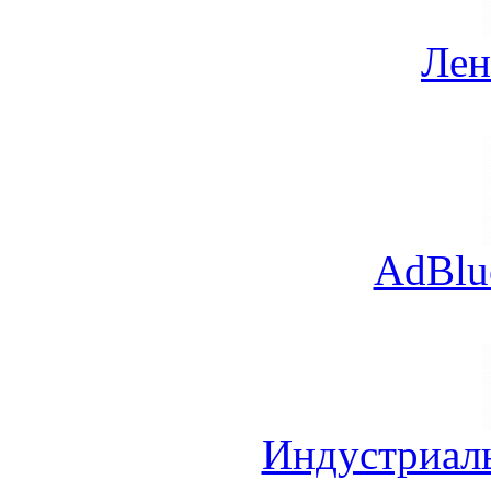
Лен
AdBlu
Индустриал