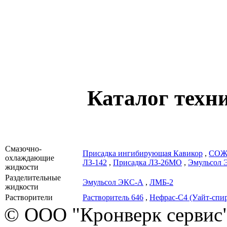
Каталог техн
Смазочно-
Присадка ингибирующая Кавикор
,
СОЖ
охлаждающие
ЛЗ-142
,
Присадка ЛЗ-26МО
,
Эмульсол 
жидкости
Разделительные
Эмульсол ЭКС-А
,
ЛМБ-2
жидкости
Растворители
Растворитель 646
,
Нефрас-С4 (Уайт-спи
© ООО "Кронверк сервис