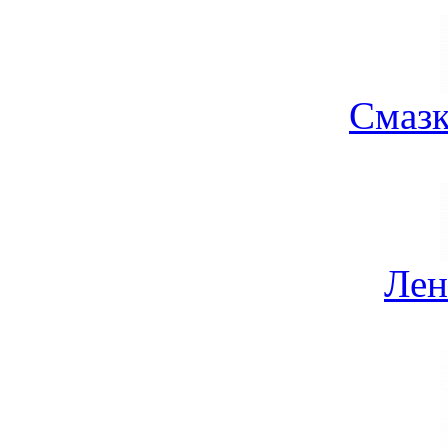
Смазк
Лен