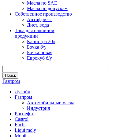
Масла по SAE
Масла по допускам
Собственное производство
Антифризы
Дист. вода
Тара для наливной
продукции
Канистра 20л
Бочка б/у
Бочка новая
Еврокуб б/у
Газпром
Лукойл
Газпром
Автомобильные масла
Индустрия
Роснефть
Castrol
Fuchs
Liqui moly
Mobil