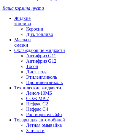
Ваша корзина пуста
Жидкие
топлива
Керосин
Диз. топливо
Масла и
смазки
Охлаждающие жидкости
Антифриз G11
Антифриз G12
Тосол
Дист. вода
Этиленгликоль
Пропиленгликоль
Технические жидкости
Ленол-10МБ
СОЖ МР-7
Нефрас С2
Нефрас С4
Растворитель 646
Товары для автомобилей
Летняя омывайка
Запчасти