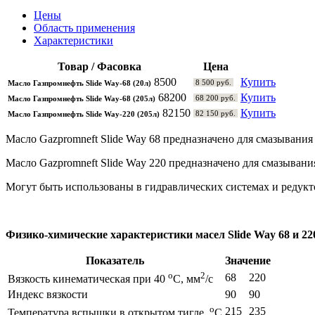
Цены
Область применения
Характеристики
Товар / Фасовка
Цена
8500
Купить
8 500 руб.
Масло Газпромнефть Slide Way-68 (20л)
68200
Купить
68 200 руб.
Масло Газпромнефть Slide Way-68 (205л)
82150
Купить
82 150 руб.
Масло Газпромнефть Slide Way-220 (205л)
Масло Gazpromneft Slide Way 68 предназначено для смазывани
Масло Gazpromneft Slide Way 220 предназначено для смазыван
Могут быть использованы в гидравлических системах и редукт
Физико-химические характеристики масел Slide Way 68 и 22
Показатель
Значение
o
2
68
220
Вязкость кинематическая при 40
С, мм
/с
Индекс вязкости
90
90
o
215
235
Температура вспышки в открытом тигле,
С