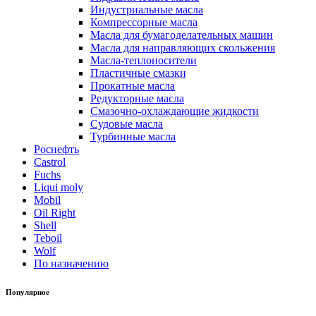
Индустриальные масла
Компрессорные масла
Масла для бумагоделательных машин
Масла для направляющих скольжения
Масла-теплоносители
Пластичные смазки
Прокатные масла
Редукторные масла
Смазочно-охлаждающие жидкости
Судовые масла
Турбинные масла
Роснефть
Castrol
Fuchs
Liqui moly
Mobil
Oil Right
Shell
Teboil
Wolf
По назначению
Популярное