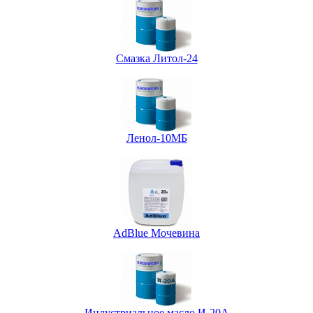
Смазка Литол-24
Ленол-10МБ
AdBlue Мочевина
Индустриальное масло И-20А