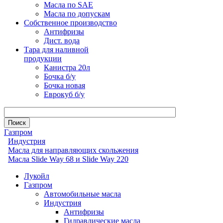
Масла по SAE
Масла по допускам
Собственное производство
Антифризы
Дист. вода
Тара для наливной
продукции
Канистра 20л
Бочка б/у
Бочка новая
Еврокуб б/у
Газпром
Индустрия
Масла для направляющих скольжения
Масла Slide Way 68 и Slide Way 220
Лукойл
Газпром
Автомобильные масла
Индустрия
Антифризы
Гидравлические масла