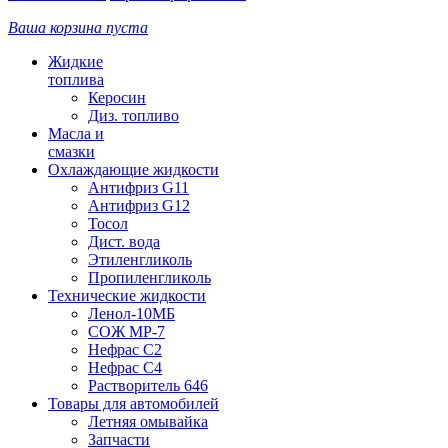
Ваша корзина пуста
Жидкие
топлива
Керосин
Диз. топливо
Масла и
смазки
Охлаждающие жидкости
Антифриз G11
Антифриз G12
Тосол
Дист. вода
Этиленгликоль
Пропиленгликоль
Технические жидкости
Ленол-10МБ
СОЖ МР-7
Нефрас С2
Нефрас С4
Растворитель 646
Товары для автомобилей
Летняя омывайка
Запчасти