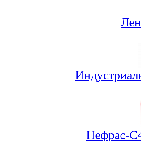
Лен
Индустриал
Нефрас-С4