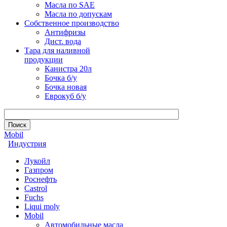
Масла по SAE
Масла по допускам
Собственное производство
Антифризы
Дист. вода
Тара для наливной
продукции
Канистра 20л
Бочка б/у
Бочка новая
Еврокуб б/у
Mobil
Индустрия
Лукойл
Газпром
Роснефть
Castrol
Fuchs
Liqui moly
Mobil
Автомобильные масла