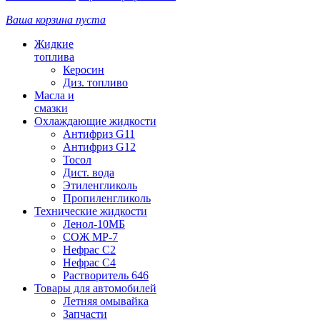
Ваша корзина пуста
Жидкие
топлива
Керосин
Диз. топливо
Масла и
смазки
Охлаждающие жидкости
Антифриз G11
Антифриз G12
Тосол
Дист. вода
Этиленгликоль
Пропиленгликоль
Технические жидкости
Ленол-10МБ
СОЖ МР-7
Нефрас С2
Нефрас С4
Растворитель 646
Товары для автомобилей
Летняя омывайка
Запчасти