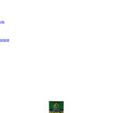
вок
анков