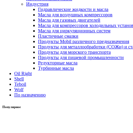
Индустрия
Гидравлические жидкости и масла
Масла для воздушных компрессоров
Масла для газовых двигателей
Масла для компрессоров холодильных устано
Масла для циркуляционных систем
Пластичные смазки
Продукты Mobil различного предназначения
Продукты для металлообработки (СОЖи) и ст
Продукты для морского транспорта
Продукты для пищевой промышленности
Редукторные масла
Турбинные масла
Oil Right
Shell
Teboil
Wolf
По назначению
Популярное