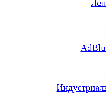
Лен
AdBlu
Индустриал