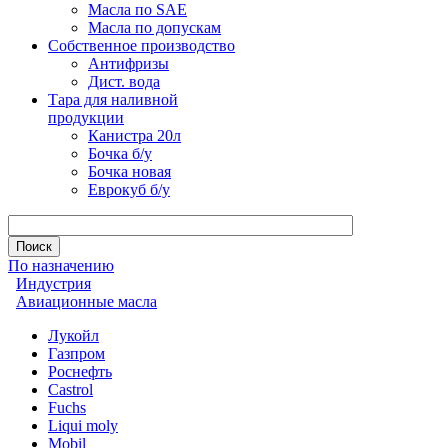
Масла по SAE
Масла по допускам
Собственное производство
Антифризы
Дист. вода
Тара для наливной
продукции
Канистра 20л
Бочка б/у
Бочка новая
Еврокуб б/у
По назначению
Индустрия
Авиационные масла
Лукойл
Газпром
Роснефть
Castrol
Fuchs
Liqui moly
Mobil