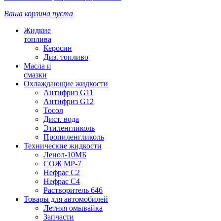
Ваша корзина пуста
Жидкие
топлива
Керосин
Диз. топливо
Масла и
смазки
Охлаждающие жидкости
Антифриз G11
Антифриз G12
Тосол
Дист. вода
Этиленгликоль
Пропиленгликоль
Технические жидкости
Ленол-10МБ
СОЖ МР-7
Нефрас С2
Нефрас С4
Растворитель 646
Товары для автомобилей
Летняя омывайка
Запчасти