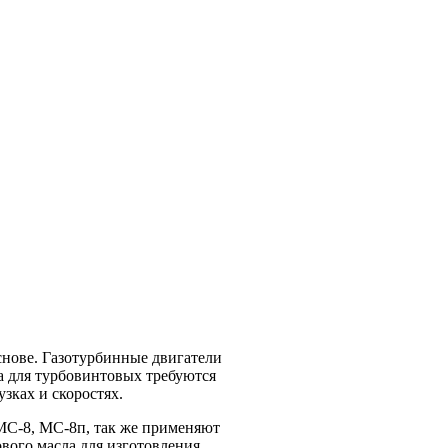
снове. Газотурбинные двигатели
а для турбовинтовых требуются
зках и скоростях.
 МС-8, МС-8п, так же применяют
ового масла для изготовления