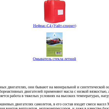
Нефрас-С4 (Уайт-спирит)
Омыватель стекла летний
ых двигателях, они бывают на минеральной и синтетической о
бореактивных двигателей применяют масла с низкой вязкостью, 
яется работа в тяжелых условиях на высоких температурах, нагру
шневых двигателях самолетов, в его состав входят смеси масел
ия винтов вертолетов, мотокомпрессоров, и даже в качестве баз