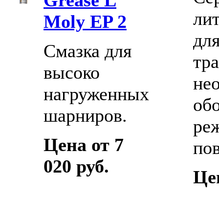
ли
Moly EP 2
дл
Смазка для
тра
высоко
не
нагруженных
обо
шарниров.
ре
Цена от 7
по
020 руб.
Цен