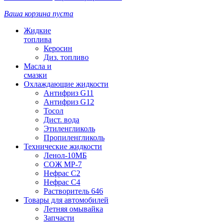
Ваша корзина пуста
Жидкие
топлива
Керосин
Диз. топливо
Масла и
смазки
Охлаждающие жидкости
Антифриз G11
Антифриз G12
Тосол
Дист. вода
Этиленгликоль
Пропиленгликоль
Технические жидкости
Ленол-10МБ
СОЖ МР-7
Нефрас С2
Нефрас С4
Растворитель 646
Товары для автомобилей
Летняя омывайка
Запчасти