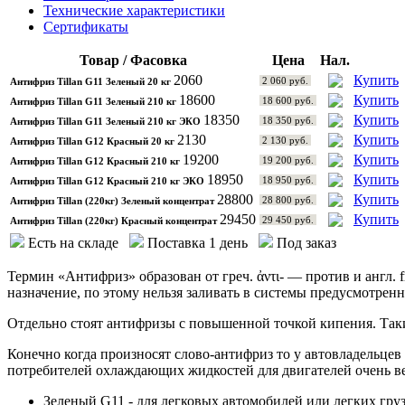
Технические характеристики
Сертификаты
Товар / Фасовка
Цена
Нал.
2060
Купить
2 060 руб.
Антифриз Tillan G11 Зеленый 20 кг
18600
Купить
18 600 руб.
Антифриз Tillan G11 Зеленый 210 кг
18350
Купить
18 350 руб.
Антифриз Tillan G11 Зеленый 210 кг ЭКО
2130
Купить
2 130 руб.
Антифриз Tillan G12 Красный 20 кг
19200
Купить
19 200 руб.
Антифриз Tillan G12 Красный 210 кг
18950
Купить
18 950 руб.
Антифриз Tillan G12 Красный 210 кг ЭКО
28800
Купить
28 800 руб.
Антифриз Tillan (220кг) Зеленый концентрат
29450
Купить
29 450 руб.
Антифриз Tillan (220кг) Красный концентрат
Есть на складе
Поставка 1 день
Под заказ
Термин «Антифриз» образован от греч. ἀντι- — против и англ. 
назначение, по этому нельзя заливать в системы предусмотрен
Отдельно стоят антифризы с повышенной точкой кипения. Так
Конечно когда произносят слово-антифриз то у автовладельцев
потребителей охлаждающих жидкостей для двигателей очень в
Зеленый G11 - для легковых автомобилей или легких груз