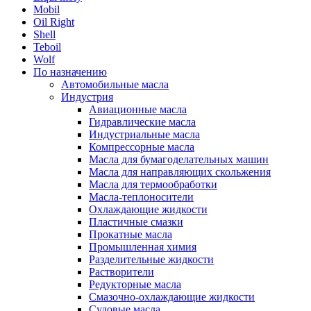
Mobil
Oil Right
Shell
Teboil
Wolf
По назначению
Автомобильные масла
Индустрия
Авиационные масла
Гидравлические масла
Индустриальные масла
Компрессорные масла
Масла для бумагоделательных машин
Масла для направляющих скольжения
Масла для термообработки
Масла-теплоносители
Охлаждающие жидкости
Пластичные смазки
Прокатные масла
Промышленная химия
Разделительные жидкости
Растворители
Редукторные масла
Смазочно-охлаждающие жидкости
Судовые масла