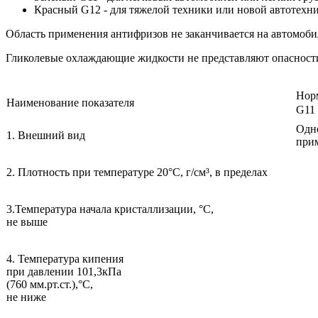
Красный G12 - для тяжелой техники или новой автотехни
Область применения антифризов не заканчивается на автомоби
Гликолевые охлаждающие жидкости не представляют опасности 
Нор
Наименование показателя
G11
Одно
1. Внешний вид
прим
2. Плотность при температуре 20°С, г/см³, в пределах
3.Температура начала кристаллизации, °С,
не выше
4. Температура кипения
при давлении 101,3кПа
(760 мм.рт.ст.),°С,
не ниже