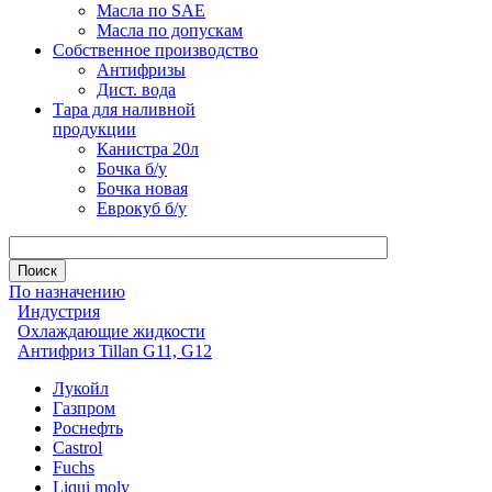
Масла по SAE
Масла по допускам
Собственное производство
Антифризы
Дист. вода
Тара для наливной
продукции
Канистра 20л
Бочка б/у
Бочка новая
Еврокуб б/у
По назначению
Индустрия
Охлаждающие жидкости
Антифриз Tillan G11, G12
Лукойл
Газпром
Роснефть
Castrol
Fuchs
Liqui moly