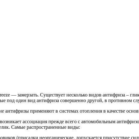
freeze — замерзать. Существует несколько видов антифриза – гли
ные под один вид антифриза совершенно другой, в противном сл
ие антифризы применяют в системах отопления в качестве осно
 возникает ассоциация прежде всего с автомобильным антифризо
елик. Самые распространенные виды:
овиков (присадки неорганические, допускается присутствие сил