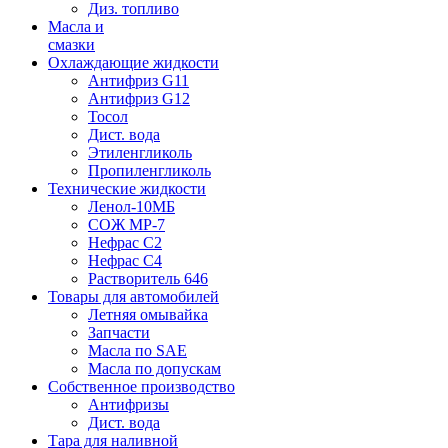
Диз. топливо
Масла и
смазки
Охлаждающие жидкости
Антифриз G11
Антифриз G12
Тосол
Дист. вода
Этиленгликоль
Пропиленгликоль
Технические жидкости
Ленол-10МБ
СОЖ МР-7
Нефрас С2
Нефрас С4
Растворитель 646
Товары для автомобилей
Летняя омывайка
Запчасти
Масла по SAE
Масла по допускам
Собственное производство
Антифризы
Дист. вода
Тара для наливной