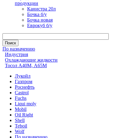
продукции
Канистра 20л
Бочка б/у
Бочка новая
Еврокуб б/у
По назначению
Индустрия
Охлаждающие жидкости
Тосол А40М, А65М
Лукойл
Газпром
Роснефть
Castrol
Fuchs
Liqui moly
Mobil
Oil Right
Shell
Teboil
Wolf
По назначению