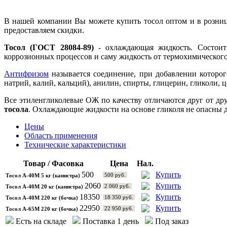
В нашей компании Вы можете купить тосол оптом и в розниц
предоставляем скидки.
Тосол (ГОСТ 28084-89)
- охлаждающая жидкость. Состоит
коррозионных процессов и саму жидкость от термохимическог
Антифризом
называется соединение, при добавлении которог
натрий, калий, кальций), анилин, спирты, глицерин, гликоли,
Все этиленгликолевые ОЖ по качеству отличаются друг от др
тосола
. Охлаждающие жидкости на основе гликоля не опасны д
Цены
Область применения
Технические характеристики
Товар / Фасовка
Цена
Нал.
500
Купить
500 руб.
Тосол А-40М 5 кг (канистра)
2060
Купить
2 060 руб.
Тосол А-40М 20 кг (канистра)
18350
Купить
18 350 руб.
Тосол А-40М 220 кг (бочка)
22950
Купить
22 950 руб.
Тосол А-65М 220 кг (бочка)
Есть на складе
Поставка 1 день
Под заказ