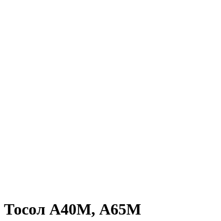
Тосол А40М, А65М