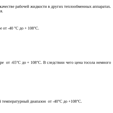
 качестве рабочей жидкости в других теплообменных аппаратах.
я.
от -40 °С до + 108
°C
.
ре от -65
°C
до + 108
°C
. В следствии чего цена тосола немного
ий температурный диапазон от -40
°
С до +108
°
С.