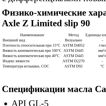
Физико-химические хара
Axle Z Limited slip 90
Наименование
Метод
Единицы из
Внешний вид
Визуально
-
Плотность относительная при 15°C
ASTM D4052
г/мл
Вязкость кинематическая при 100°C
ASTM D445
мм²/
Вязкость кинематическая при 40°C
ASTM D445
мм²/
Индекс вязкости
ASTM D2270
-
Температура вспышки, COC
ASTM D92
°C
Спецификации масла Castr
API GL-5