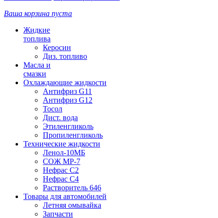
Ваша корзина пуста
Жидкие
топлива
Керосин
Диз. топливо
Масла и
смазки
Охлаждающие жидкости
Антифриз G11
Антифриз G12
Тосол
Дист. вода
Этиленгликоль
Пропиленгликоль
Технические жидкости
Ленол-10МБ
СОЖ МР-7
Нефрас С2
Нефрас С4
Растворитель 646
Товары для автомобилей
Летняя омывайка
Запчасти