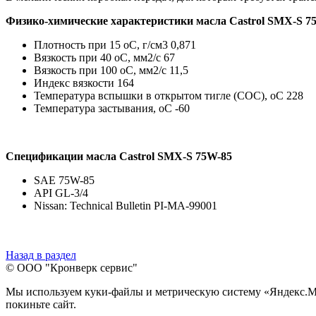
Физико-химические характеристики масла Castrol SМХ-S 7
Плотность при 15 оС, г/см3 0,871
Вязкость при 40 оС, мм2/с 67
Вязкость при 100 оС, мм2/с 11,5
Индекс вязкости 164
Температура вспышки в открытом тигле (COC), оС 228
Температура застывания, оС -60
Спецификации масла Castrol SМХ-S 75W-85
SAE 75W-85
API GL-3/4
Nissan: Technical Bulletin PI-MA-99001
Назад в раздел
© ООО "Кронверк сервис"
Мы используем куки-файлы и метрическую систему «Яндекс.Метр
покиньте сайт.