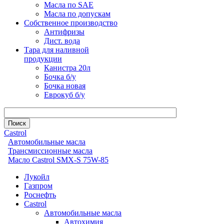
Масла по SAE
Масла по допускам
Собственное производство
Антифризы
Дист. вода
Тара для наливной
продукции
Канистра 20л
Бочка б/у
Бочка новая
Еврокуб б/у
Castrol
Автомобильные масла
Трансмиссионные масла
Масло Castrol SМХ-S 75W-85
Лукойл
Газпром
Роснефть
Castrol
Автомобильные масла
Автохимия