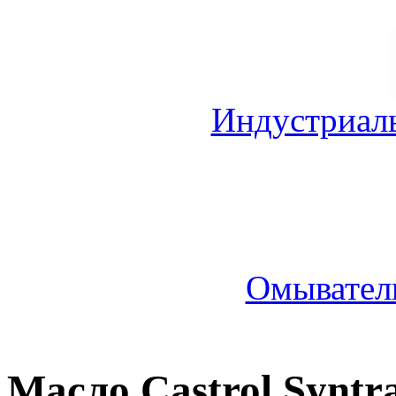
Индустриал
Омыватель
Масло Castrol Syntr