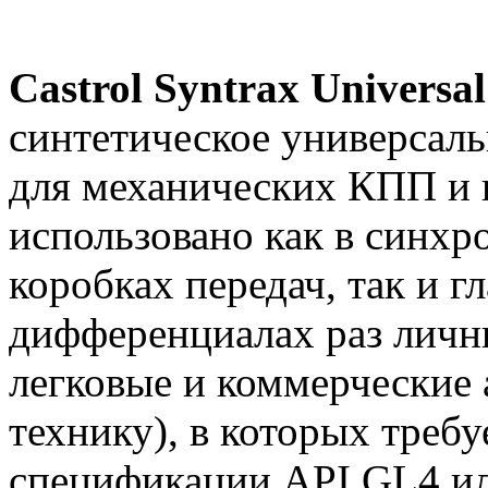
Castrol Syntrax Universa
синтетическое универсал
для механических КПП и 
исполь­зовано как в синх
коробках передач, так и г
дифференциалах раз личн
легковые и коммер­ческие
технику), в которых треб
спецификации API GL4 ил