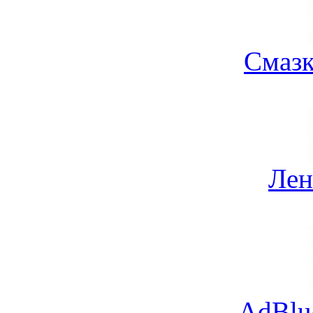
Смазк
Лен
AdBlu