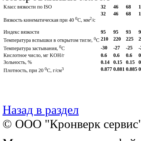
Класс вязкости по ISО
32
46
68
1
32
46
68
1
0
2
Вязкость кинематическая при 40
С, мм
/с
Индекс вязкости
95
95
93
9
0
210
220
225
2
Температура вспышки в открытом тигле,
С
0
-30
-27
-25
-
Температура застывания,
С
Кислотное число, мг KOH/г
0.6
0.6
0.6
0
Зольность, %
0.14
0.15
0.15
0
0
3
0.877
0.881
0.885
0
Плотность, при 20
С, г/см
Назад в раздел
© ООО "Кронверк сервис