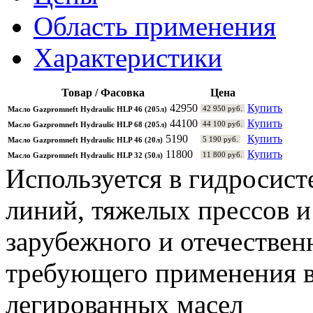
Область применения
Характеристики
Товар / Фасовка
Цена
42950
Купить
42 950 руб.
Масло Gazpromneft Hydraulic HLP 46 (205л)
44100
Купить
44 100 руб.
Масло Gazpromneft Hydraulic HLP 68 (205л)
5190
Купить
5 190 руб.
Масло Gazpromneft Hydraulic HLP 46 (20л)
11800
Купить
11 800 руб.
Масло Gazpromneft Hydraulic HLP 32 (50л)
Используется в гидросист
линий, тяжелых прессов и
зарубежного и отечествен
требующего применения 
легированных масел