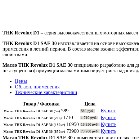
ТНК Revolux D1
– серия высококачественных моторных масел
ТНК Revolux D1 SAE 30
изготавливается на основе высокок
применения в летний период. В состав масла входит эффект
свойствами.
Масло ТНК Revolux D1 SAE 30
специально разработано для дв
незагущенная формуляция масла минимизирует риск падания да
Цены
Область применения
Технические характеристики
Товар / Фасовка
Цена
589
Купить
589 руб.
Масло ТНК Revolux D1 SAE 30 (5л)
1710
Купить
1 710 руб.
Масло ТНК Revolux D1 SAE 30 (20л)
16950
Купить
16 950 руб.
Масло ТНК Revolux D1 SAE 30 (180кг)
73900
Купить
73 900 руб.
Масло ТНК Revolux D1 SAE 30 (850кг)
Масло ТНК Revolux D1 SAE 30
применяется в двигателях, тр