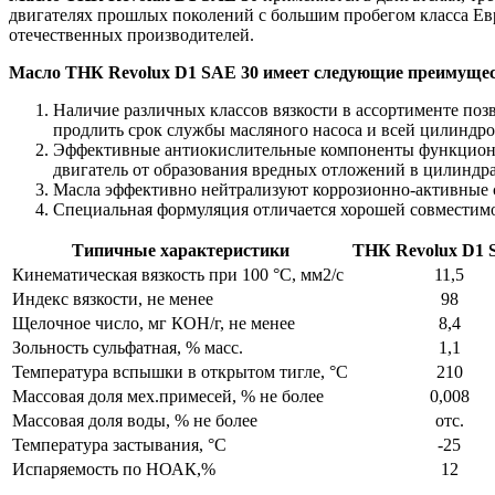
двигателях прошлых поколений с большим пробегом класса Евр
отечественных производителей.
Масло ТНК Revolux D1 SAE 30 имеет следующие преимущес
Наличие различных классов вязкости в ассортименте поз
продлить срок службы масляного насоса и всей цилинд
Эффективные антиокислительные компоненты функциона
двигатель от образования вредных отложений в цилиндр
Масла эффективно нейтрализуют коррозионно-активные с
Специальная формуляция отличается хорошей совместимос
Типичные характеристики
ТНК Revolux D1 
Кинематическая вязкость при 100 °С, мм2/с
11,5
Индекс вязкости, не менее
98
Щелочное число, мг КОН/г, не менее
8,4
Зольность сульфатная, % масс.
1,1
Температура вспышки в открытом тигле, °С
210
Массовая доля мех.примесей, % не более
0,008
Массовая доля воды, % не более
отс.
Температура застывания, °С
-25
Испаряемость по НОАК,%
12