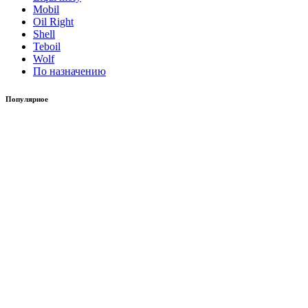
Mobil
Oil Right
Shell
Teboil
Wolf
По назначению
Популярное