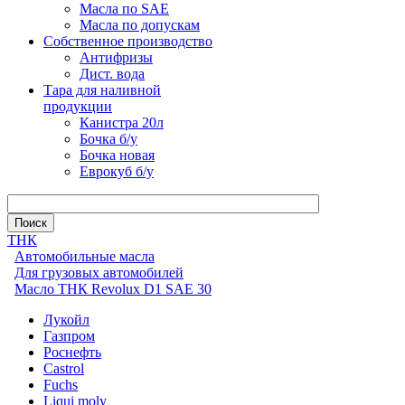
Масла по SAE
Масла по допускам
Собственное производство
Антифризы
Дист. вода
Тара для наливной
продукции
Канистра 20л
Бочка б/у
Бочка новая
Еврокуб б/у
ТНК
Автомобильные масла
Для грузовых автомобилей
Масло ТНК Revolux D1 SAE 30
Лукойл
Газпром
Роснефть
Castrol
Fuchs
Liqui moly