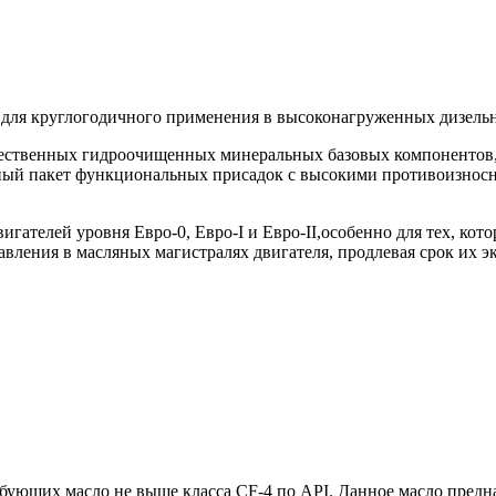
 для круглогодичного применения в высоконагруженных дизельн
ачественных гидроочищенных минеральных базовых компонентов
ивный пакет функциональных присадок с высокими противоизн
игателей уровня Евро-0, Евро-I и Евро-II,особенно для тех, к
вления в масляных магистралях двигателя, продлевая срок их э
ебующих масло не выше класса CF-4 по API. Данное масло предн