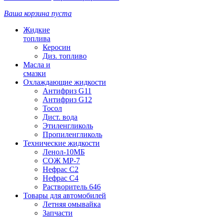
Ваша корзина пуста
Жидкие
топлива
Керосин
Диз. топливо
Масла и
смазки
Охлаждающие жидкости
Антифриз G11
Антифриз G12
Тосол
Дист. вода
Этиленгликоль
Пропиленгликоль
Технические жидкости
Ленол-10МБ
СОЖ МР-7
Нефрас С2
Нефрас С4
Растворитель 646
Товары для автомобилей
Летняя омывайка
Запчасти