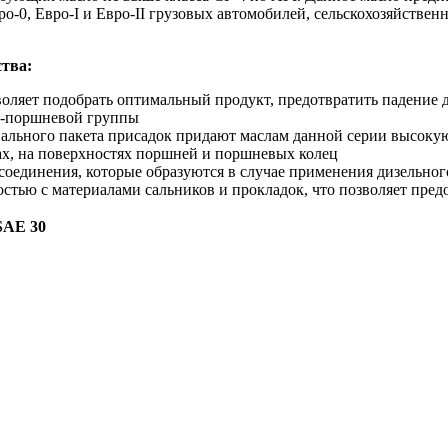
о-0, Евро-I и Евро-II грузовых автомобилей, сельскохозяйстве
тва:
воляет подобрать оптимальный продукт, предотвратить падение 
ро-поршневой группы
льного пакета присадок придают маслам данной серии высокую
ах, на поверхностях поршней и поршневых колец
оединения, которые образуются в случае применения дизельног
тью с материалами сальников и прокладок, что позволяет предо
SAE 30