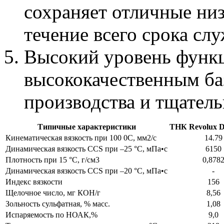
сохраняет отличные ни
течение всего срока сл
Высокий уровень функц
высококачественным ба
производства и тщател
Типичные характеристики
ТНК Revolux D
Кинематическая вязкость при 100 0С, мм2/с
14.79
Динамическая вязкость CCS при –25 °С, мПа•с
6150
Плотность при 15 °С, г/см3
0,878
Динамическая вязкость CCS при –20 °С, мПа•с
-
Индекс вязкости
156
Щелочное число, мг КОН/г
8,56
Зольность сульфатная, % масс.
1,08
Испаряемость по НОАК,%
9,0