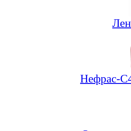
Лен
Нефрас-С4