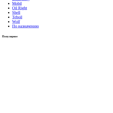
Mobil
Oil Right
Shell
Teboil
Wolf
По назначению
Популярное