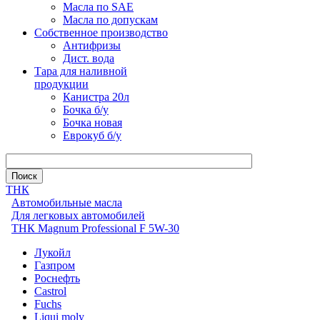
Масла по SAE
Масла по допускам
Собственное производство
Антифризы
Дист. вода
Тара для наливной
продукции
Канистра 20л
Бочка б/у
Бочка новая
Еврокуб б/у
ТНК
Автомобильные масла
Для легковых автомобилей
ТНК Magnum Professional F 5W-30
Лукойл
Газпром
Роснефть
Castrol
Fuchs
Liqui moly