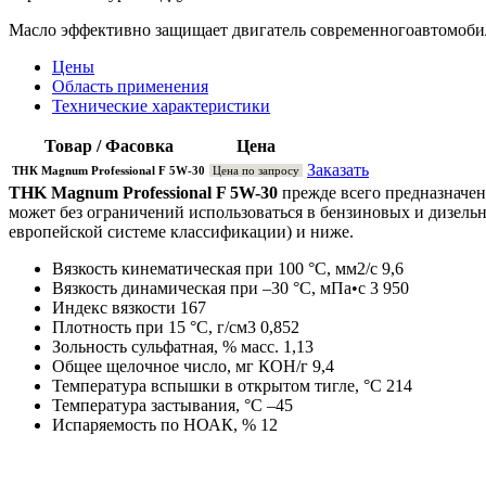
Масло эффективно защищает двигатель современногоавтомобиля
Цены
Область применения
Технические характеристики
Товар / Фасовка
Цена
Заказать
ТНК Magnum Professional F 5W-30
Цена по запросу
THK Magnum Professional F 5W-30
прежде всего предназначен
может без ограничений использоваться в бензиновых и дизель
европейской системе классификации) и ниже.
Вязкость кинематическая при 100 °С, мм2/с 9,6
Вязкость динамическая при –30 °С, мПа•с 3 950
Индекс вязкости 167
Плотность при 15 °С, г/см3 0,852
Зольность сульфатная, % масс. 1,13
Общее щелочное число, мг КОН/г 9,4
Температура вспышки в открытом тигле, °С 214
Температура застывания, °С –45
Испаряемость по НОАК, % 12