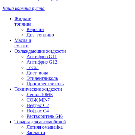
Ваша корзина пуста
Жидкие
топлива
Керосин
Диз. топливо
Масла и
смазки
Охлаждающие жидкости
Антифриз G11
Антифриз G12
Тосол
Дист. вода
Этиленгликоль
Пропиленгликоль
Технические жидкости
Ленол-10МБ
СОЖ МР-7
Нефрас С2
Нефрас С4
Растворитель 646
Товары для автомобилей
Летняя омывайка
Запчасти