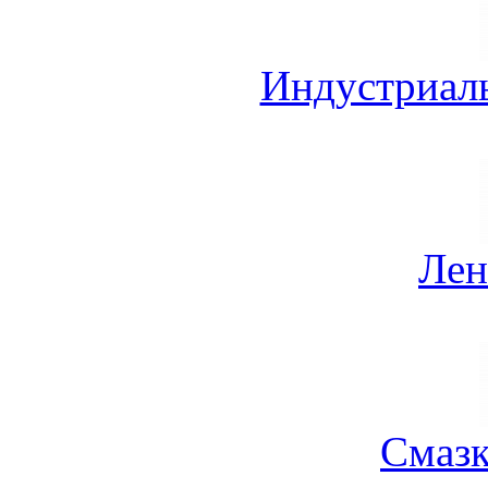
Индустриал
Лен
Смазк