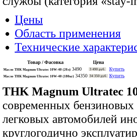
службы (категория «stay-in
Цены
Область применения
Технические характери
Товар / Фасовка
Цена
3490
Купить
3 490 руб.
Масло ТНК Magnum Ultratec 10W-40 (20л)
34350
Купить
34 350 руб.
Масло ТНК Magnum Ultratec 10W-40 (180кг)
THK Magnum Ultratec 
современных бензиновых 
легковых автомобилей ин
круглогодично эксплуати