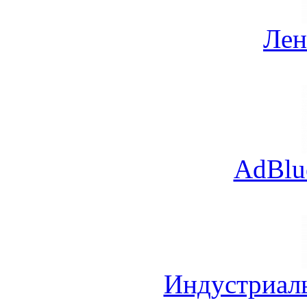
Лен
AdBlu
Индустриал