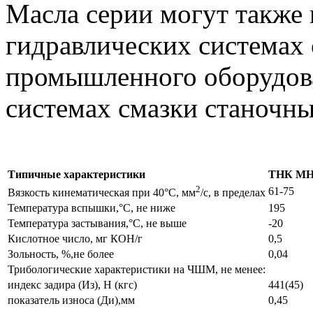
Масла серии могут также 
гидравлических системах 
промышленного оборудова
системах смазки станочны
Типичные характеристики
ТНК МН
2
61-75
Вязкость кинематическая при 40°С, мм
/с, в пределах
Температура вспышки,°С, не ниже
195
Температура застывания,°С, не выше
-20
Кислотное число, мг КОН/г
0,5
Зольность, %,не более
0,04
Трибологические характеристики на ЧШМ, не менее:
индекс задира (Из), Н (кгс)
441(45)
показатель износа (Ди),мм
0,45