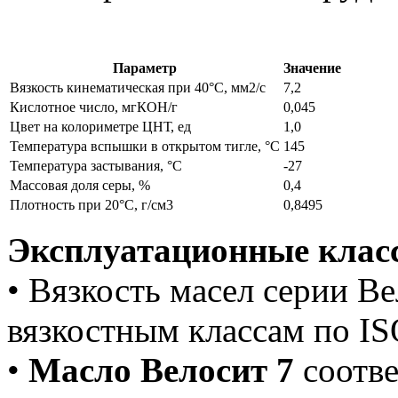
Параметр
Значение
Вязкость кинематическая при 40°С, мм2/с
7,2
Кислотное число, мгКОН/г
0,045
Цвет на колориметре ЦНТ, ед
1,0
Температура вспышки в открытом тигле, °С
145
Температура застывания, °С
-27
Массовая доля серы, %
0,4
Плотность при 20°С, г/см3
0,8495
Эксплуатационные клас
• Вязкость масел серии Ве
вязкостным классам по I
•
Масло Велосит 7
соотве