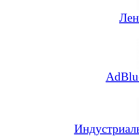
Лен
AdBlu
Индустриал