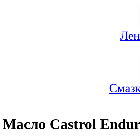
Лен
Смазк
Масло Castrol Endu