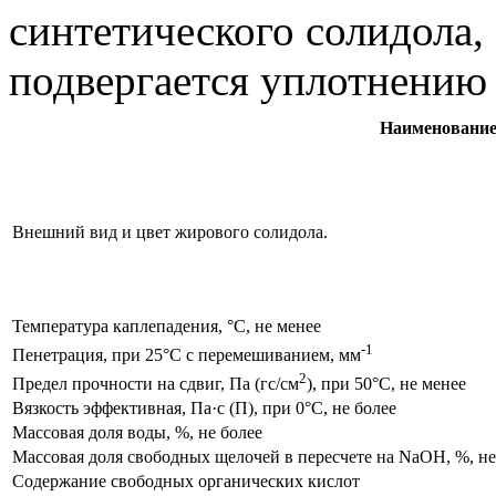
синтетического солидола,
подвергается уплотнению
Наименование
Внешний вид и цвет жирового солидола.
Температура каплепадения,
°С
, не менее
-1
Пенетрация, при
25°С
с перемешиванием,
мм
2
Предел прочности на сдвиг, Па
(гс/см
)
, при
50°С
, не менее
Вязкость эффективная, Па·с (П), при
0°С
, не более
Массовая доля воды, %, не более
Массовая доля свободных щелочей в пересчете на NaOH, %, не
Содержание свободных органических кислот