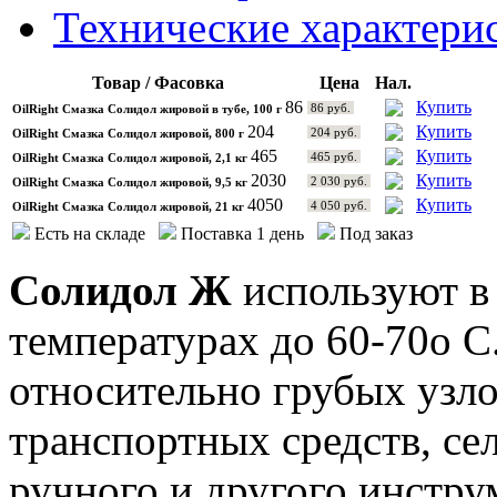
Технические характери
Товар / Фасовка
Цена
Нал.
86
Купить
86 руб.
OilRight Смазка Солидол жировой в тубе, 100 г
204
Купить
204 руб.
OilRight Смазка Солидол жировой, 800 г
465
Купить
465 руб.
OilRight Смазка Солидол жировой, 2,1 кг
2030
Купить
2 030 руб.
OilRight Смазка Солидол жировой, 9,5 кг
4050
Купить
4 050 руб.
OilRight Смазка Солидол жировой, 21 кг
Есть на складе
Поставка 1 день
Под заказ
Солидол Ж
используют в
температурах до 60-70о C
относительно грубых узл
транспортных средств, се
ручного и другого инстру