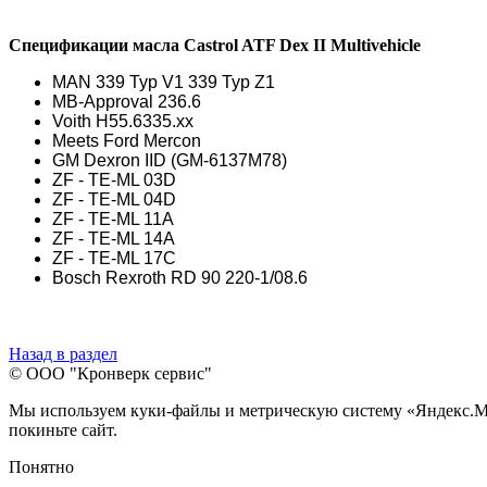
Спецификации масла Castrol ATF Dex II Multivehicle
MAN 339 Typ V1 339 Typ Z1
MB-Approval 236.6
Voith H55.6335.xx
Meets Ford Mercon
GM Dexron IID (GM-6137M78)
ZF - TE-ML 03D
ZF - TE-ML 04D
ZF - TE-ML 11A
ZF - TE-ML 14A
ZF - TE-ML 17C
Bosch Rexroth RD 90 220-1/08.6
Назад в раздел
© ООО "Кронверк сервис"
Мы используем куки-файлы и метрическую систему «Яндекс.Метр
покиньте сайт.
Понятно