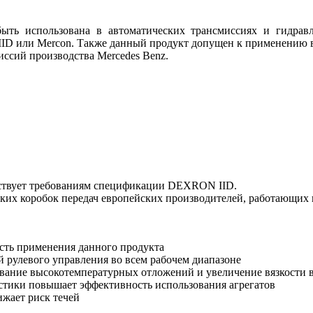
быть использована в автоматических трансмиссиях и гидрав
n IID или Mercon. Также данный продукт допущен к применению
иссий производства Mercedes Benz.
тствует требованиям спецификации DEXRON IID.
ских коробок передач европейских производителей, работающих
сть применения данного продукта
 рулевого управления во всем рабочем диапазоне
вание высокотемпературных отложений и увеличение вязкости в
стики повышает эффективность использования агрегатов
ижает риск течей