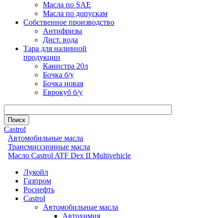
Масла по SAE
Масла по допускам
Собственное производство
Антифризы
Дист. вода
Тара для наливной
продукции
Канистра 20л
Бочка б/у
Бочка новая
Еврокуб б/у
Castrol
Автомобильные масла
Трансмиссионные масла
Масло Castrol ATF Dex II Multivehicle
Лукойл
Газпром
Роснефть
Castrol
Автомобильные масла
Автохимия