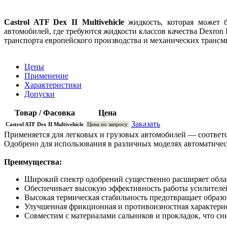
Castrol ATF Dex II Multivehicle
жидкость, которая может 
автомобилей, где требуются жидкости классов качества Dexro
транспорта европейского производства и механических трансм
Цены
Применение
Характеристики
Допуски
Товар / Фасовка
Цена
Заказать
Castrol ATF Dex II Multivehicle
Цена по запросу
Применяется для легковых и грузовых автомобилей — соотве
Одобрено для использования в различных моделях автоматиче
Преимущества:
Широкий спектр одобрений существенно расширяет обла
Обеспечивает высокую эффективность работы усилителей
Высокая термическая стабильность предотвращает образо
Улучшенная фрикционная и противоизностная характери
Совместим с материалами сальников и прокладок, что сн