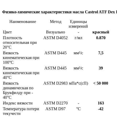
Физико-химические характеристики масла Castrol ATF Dex II
Наименование
Метод
Единицы
измерений
Цвет
Визуально
-
красный
Плотность
ASTM D4052
г/мл
0.870
относительная при
20°C
Вязкость
ASTM D445
мм²/с
7,5
кинематическая при
100°C
Вязкость
ASTM D445
мм²/с
39
кинематическая при
40°C
Вязкость
ASTM D2983
мПа*с(cП)
< 50 000
динамическая по
Брукфилду при -
40°C
Индекс вязкости
ASTM D2270
-
163
Температура потери
ASTM D97
°C
-42
текучести