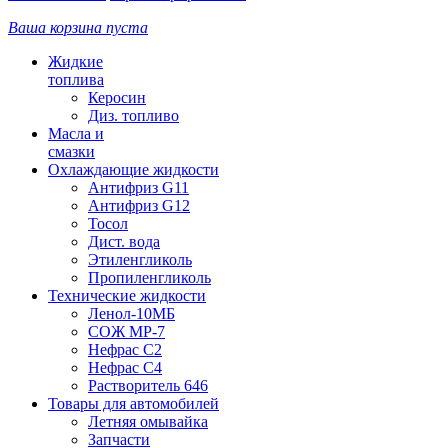
Ваша корзина пуста
Жидкие
топлива
Керосин
Диз. топливо
Масла и
смазки
Охлаждающие жидкости
Антифриз G11
Антифриз G12
Тосол
Дист. вода
Этиленгликоль
Пропиленгликоль
Технические жидкости
Ленол-10МБ
СОЖ МР-7
Нефрас С2
Нефрас С4
Растворитель 646
Товары для автомобилей
Летняя омывайка
Запчасти