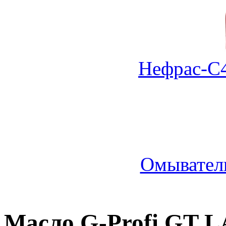
Нефрас-С4
Омыватель
Масло G-Profi GT L